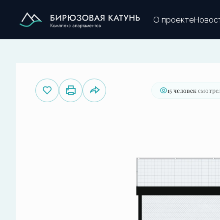
2
О проекте
Студия
61.9 м
40 530 000 руб.
15 человек
смотрел