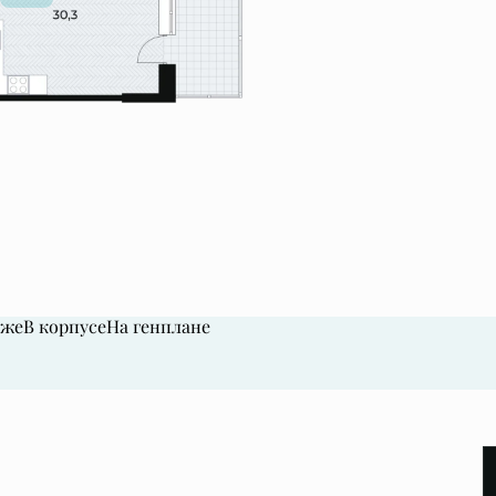
аже
В корпусе
На генплане