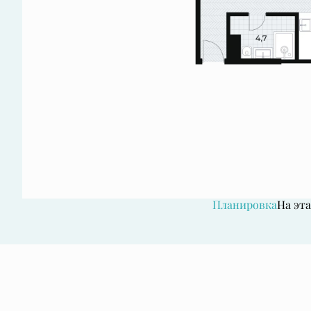
Планировка
На эт