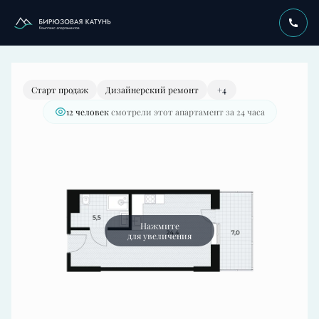
2
Студия
36.5 м
28 710 000 руб.
Старт продаж
Дизайнерский ремонт
+4
12 человек
смотрели этот апартамент за 24 часа
Нажмите
для увеличения